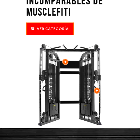
incomparables de
MuscleFit!
VER CATEGORÍA