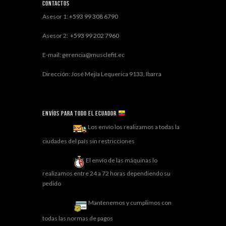
Contactos
Asesor 1:
+593 99 308 6790
Asesor 2:
+593 99 202 7960
E-mail: gerencia@musclefit.ec
Dirección: José Mejía Lequerica 9133, Ibarra
Envíos para todo el ECUADOR
Los envío los realizamos a todas la
ciudades del país sin restricciones
El envío de las máquinas lo
realizamos entre 24 a 72 horas dependiendo su
pedido
Mantenemos y cumplimos con
todas las normas de pagos