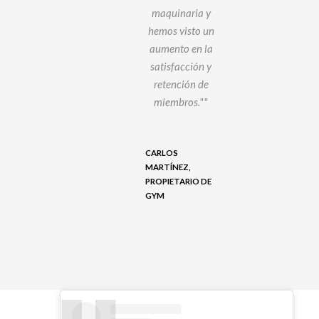
nuestros
maquinaria y
usuarios.
hemos visto un
po
MuscleFit ha
aumento en la
sid
superado
satisfacción y
¡R
nuestras
retención de
M
pectativas en
miembros."
todos los
pr
aspectos!"
de
CARLOS
MARTÍNEZ,
PROPIETARIO DE
ENA
LAU
GYM
RNÁNDEZ,
ENT
EÑA DE PURE
PER
YM
FIT