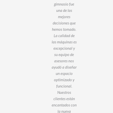
quipos son de
gimnasio fue
imera calidad
una de las
en
y realmente
mejores
p
resistentes,
decisiones que
a
erfectos para
hemos tomado.
d
 uso diario en
La calidad de
as
nuestro
las máquinas es
pe
gimnasio.
excepcional y
qu
Además, el
su equipo de
fu
sesoramiento
asesores nos
La
 soporte que
ayudó a diseñar
so
emos recibido
un espacio
ha sido
optimizado y
pe
fundamental
funcional.
l
ara optimizar
Nuestros
i
estro espacio
clientes están
y mejorar la
encantados con
xperiencia de
la nueva
A