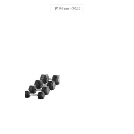
0 items -
$
0,00