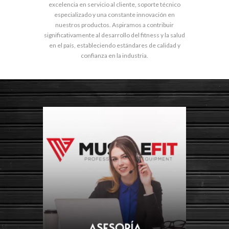
excelencia en servicio al cliente, soporte técnico
especializado y una constante innovación en
nuestros productos. Aspiramos a contribuir
significativamente al desarrollo del fitness y la salud
en el país, estableciendo estándares de calidad y
confianza en la industria.