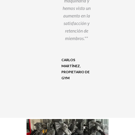
nuestros
maquinaria y
usuarios.
hemos visto un
po
MuscleFit ha
aumento en la
sid
superado
satisfacción y
¡R
nuestras
retención de
M
pectativas en
miembros."
todos los
pr
aspectos!"
de
CARLOS
MARTÍNEZ,
PROPIETARIO DE
ENA
LAU
GYM
RNÁNDEZ,
ENT
EÑA DE PURE
PER
YM
FIT