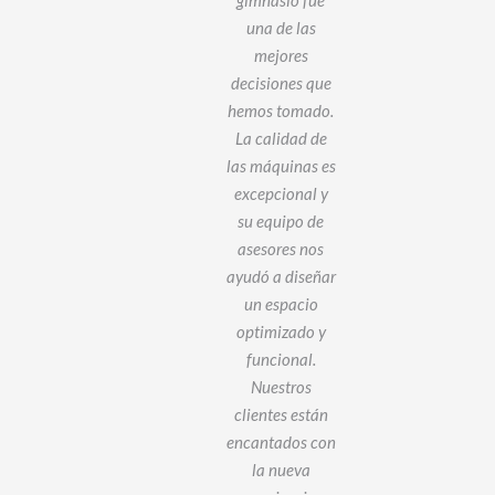
imera calidad
una de las
en
y realmente
mejores
p
resistentes,
decisiones que
a
erfectos para
hemos tomado.
d
 uso diario en
La calidad de
as
nuestro
las máquinas es
pe
gimnasio.
excepcional y
qu
Además, el
su equipo de
fu
sesoramiento
asesores nos
La
 soporte que
ayudó a diseñar
so
emos recibido
un espacio
ha sido
optimizado y
pe
fundamental
funcional.
l
ara optimizar
Nuestros
i
estro espacio
clientes están
y mejorar la
encantados con
xperiencia de
la nueva
A