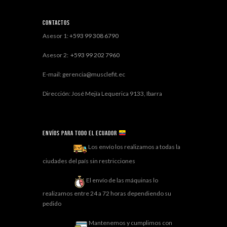
Contactos
Asesor 1:
+593 99 308 6790
Asesor 2:
+593 99 202 7960
E-mail: gerencia@musclefit.ec
Dirección: José Mejía Lequerica 9133, Ibarra
Envíos para todo el ECUADOR
Los envío los realizamos a todas la
ciudades del país sin restricciones
El envío de las máquinas lo
realizamos entre 24 a 72 horas dependiendo su
pedido
Mantenemos y cumplimos con