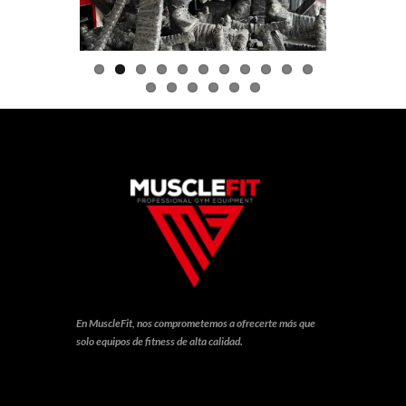
Previo
Next
us
En MuscleFit, nos comprometemos a ofrecerte más que
solo equipos de fitness de alta calidad.