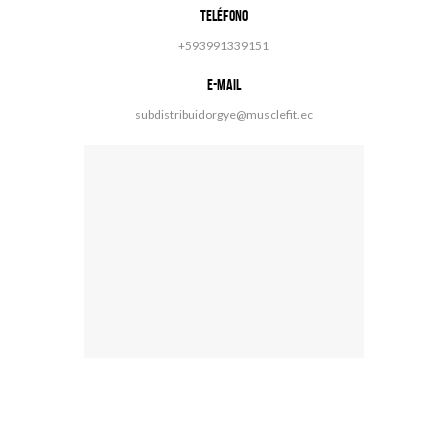
Teléfono
+
593991339151
E-mail
subdistribuidorgye@musclefit.ec