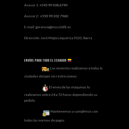
Asesor 1:
+593 99 308 6790
Asesor 2:
+593 99 202 7960
E-mail: gerencia@musclefit.ec
Dirección: José Mejía Lequerica 9133, Ibarra
Envíos para todo el ECUADOR
Los envío los realizamos a todas la
ciudades del país sin restricciones
El envío de las máquinas lo
realizamos entre 24 a 72 horas dependiendo su
pedido
Mantenemos y cumplimos con
todas las normas de pagos