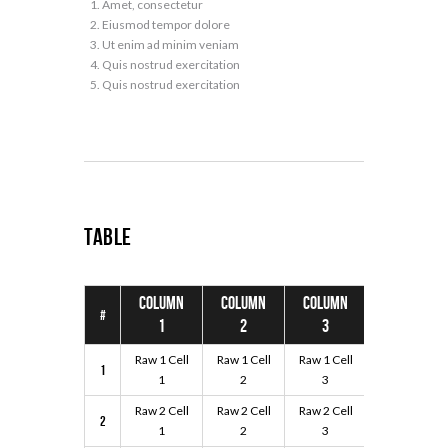
Amet, consectetur
Eiusmod tempor dolore
Ut enim ad minim veniam
Quis nostrud exercitation
Quis nostrud exercitation
Table
Column
Column
Column
Column
#
1
2
3
4
Raw 1 Cell
Raw 1 Cell
Raw 1 Cell
Raw 1 Cell
1
1
2
3
4
Raw 2 Cell
Raw 2 Cell
Raw 2 Cell
Raw 2 Cell
2
1
2
3
4