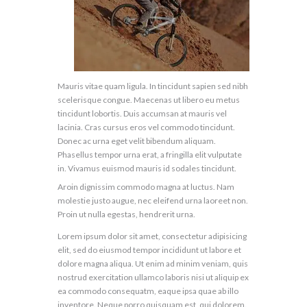
Mauris vitae quam ligula. In tincidunt sapien sed nibh
scelerisque congue. Maecenas ut libero eu metus
tincidunt lobortis. Duis accumsan at mauris vel
lacinia. Cras cursus eros vel commodo tincidunt.
Donec ac urna eget velit bibendum aliquam.
Phasellus tempor urna erat, a fringilla elit vulputate
in. Vivamus euismod mauris id sodales tincidunt.
Aroin dignissim commodo magna at luctus. Nam
molestie justo augue, nec eleifend urna laoreet non.
Proin ut nulla egestas, hendrerit urna.
Lorem ipsum dolor sit amet, consectetur adipisicing
elit, sed do eiusmod tempor incididunt ut labore et
dolore magna aliqua. Ut enim ad minim veniam, quis
nostrud exercitation ullamco laboris nisi ut aliquip ex
ea commodo consequatm, eaque ipsa quae ab illo
inventore. Neque porro quisquam est, qui dolorem.