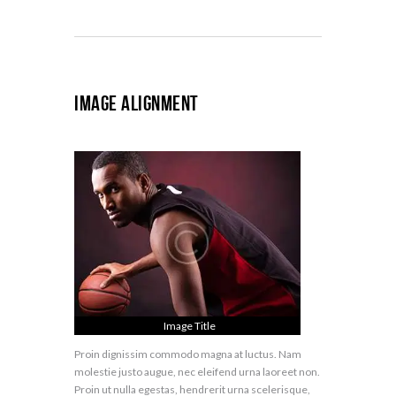
Image Alignment
Image Title
Proin dignissim commodo magna at luctus. Nam
molestie justo augue, nec eleifend urna laoreet non.
Proin ut nulla egestas, hendrerit urna scelerisque,