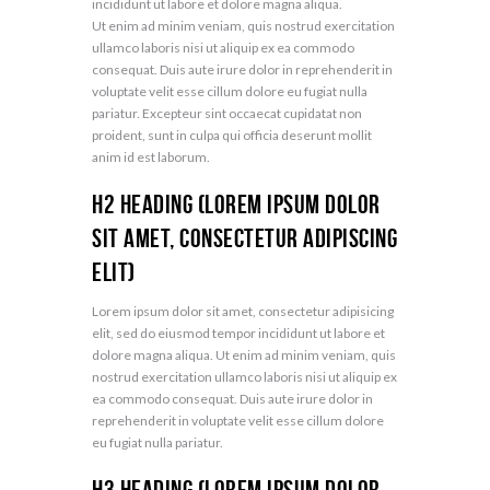
incididunt ut labore et dolore magna aliqua.
Ut enim ad minim veniam, quis nostrud exercitation
ullamco laboris nisi ut aliquip ex ea commodo
consequat. Duis aute irure dolor in reprehenderit in
voluptate velit esse cillum dolore eu fugiat nulla
pariatur. Excepteur sint occaecat cupidatat non
proident, sunt in culpa qui officia deserunt mollit
anim id est laborum.
H2 Heading (Lorem ipsum dolor
sit amet, Consectetur adipiscing
elit)
Lorem ipsum dolor sit amet, consectetur adipisicing
elit, sed do eiusmod tempor incididunt ut labore et
dolore magna aliqua. Ut enim ad minim veniam, quis
nostrud exercitation ullamco laboris nisi ut aliquip ex
ea commodo consequat. Duis aute irure dolor in
reprehenderit in voluptate velit esse cillum dolore
eu fugiat nulla pariatur.
H3 Heading (Lorem ipsum dolor