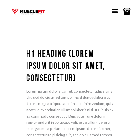
H1 Heading (Lorem
ipsum dolor sit Amet,
consectetur)
Lorem ipsum dolor sit amet, consectetur adipisicing
elit, sed do eiusmod tempor incididunt ut labore et
dolore magna aliqua. Ut enim ad minim veniam, quis
nostrud exercitation ullamco laboris nisi ut aliquip ex
ea commodo consequat. Duis aute irure dolor in
reprehenderit in voluptate velit esse cillum dolore
eu fugiat nulla pariatur. Lorem ipsum dolor sit amet,
consectetur adipisicing elit, sed do eiusmod tempor