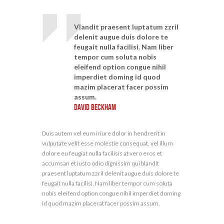
Vlandit praesent luptatum zzril
delenit augue duis dolore te
feugait nulla facilisi. Nam liber
tempor cum soluta nobis
eleifend option congue nihil
imperdiet doming id quod
mazim placerat facer possim
assum.
David Beckham
Duis autem vel eum iriure dolor in hendrerit in
vulputate velit esse molestie consequat, vel illum
dolore eu feugiat nulla facilisis at vero eros et
accumsan et iusto odio dignissim qui blandit
praesent luptatum zzril delenit augue duis dolore te
feugait nulla facilisi. Nam liber tempor cum soluta
nobis eleifend option congue nihil imperdiet doming
id quod mazim placerat facer possim assum.