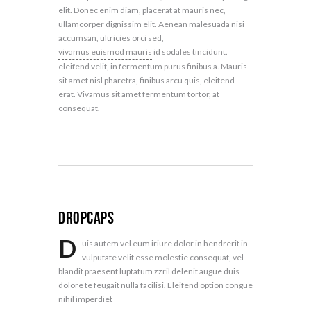
elit. Donec enim diam, placerat at mauris nec,
ullamcorper dignissim elit. Aenean malesuada nisi
accumsan, ultricies orci sed,
vivamus euismod mauris
id sodales tincidunt.
eleifend velit, in fermentum purus finibus a. Mauris
sit amet nisl pharetra, finibus arcu quis, eleifend
erat. Vivamus sit amet fermentum tortor, at
consequat.
Dropcaps
D
uis autem vel eum iriure dolor in hendrerit in
vulputate velit esse molestie consequat, vel
blandit praesent luptatum zzril delenit augue duis
dolore te feugait nulla facilisi. Eleifend option congue
nihil imperdiet