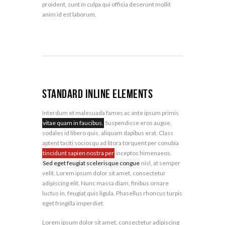
proident, sunt in culpa qui officia deserunt mollit
anim id est laborum.
Standard Inline Elements
Interdum et malesuada fames ac ante ipsum primis
vitae quam in faucibus.
Suspendisse eros augue,
sodales id libero quis, aliquam dapibus erat. Class
aptent taciti sociosqu ad litora torquent per conubia
tincidunt sapien nostra per
inceptos himenaeos.
Sed eget feugiat scelerisque congue
nisl, at semper
velit. Lorem ipsum dolor sit amet, consectetur
adipiscing elit. Nunc massa diam, finibus ornare
luctus in, feugiat quis ligula. Phasellus rhoncus turpis
eget fringilla imperdiet.
Lorem ipsum dolor sit amet, consectetur adipiscing