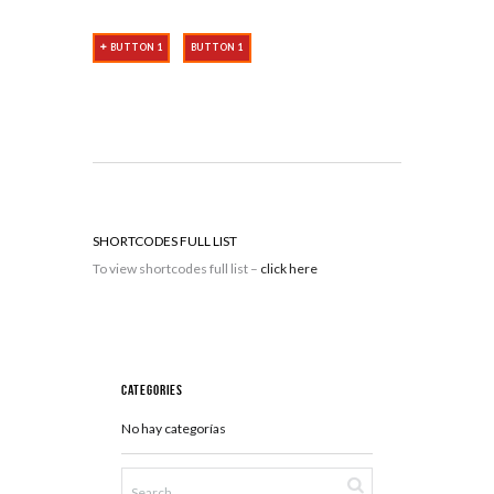
BUTTON 1
BUTTON 1
SHORTCODES FULL LIST
To view shortcodes full list –
click here
Categories
No hay categorías