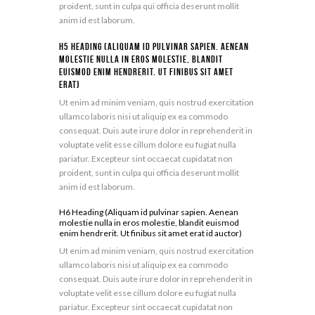
proident, sunt in culpa qui officia deserunt mollit
anim id est laborum.
H5 Heading (Aliquam id pulvinar sapien. Aenean
molestie nulla in eros molestie, blandit
euismod enim hendrerit. Ut finibus sit amet
erat)
Ut enim ad minim veniam, quis nostrud exercitation
ullamco laboris nisi ut aliquip ex ea commodo
consequat. Duis aute irure dolor in reprehenderit in
voluptate velit esse cillum dolore eu fugiat nulla
pariatur. Excepteur sint occaecat cupidatat non
proident, sunt in culpa qui officia deserunt mollit
anim id est laborum.
H6 Heading (Aliquam id pulvinar sapien. Aenean
molestie nulla in eros molestie, blandit euismod
enim hendrerit. Ut finibus sit amet erat id auctor)
Ut enim ad minim veniam, quis nostrud exercitation
ullamco laboris nisi ut aliquip ex ea commodo
consequat. Duis aute irure dolor in reprehenderit in
voluptate velit esse cillum dolore eu fugiat nulla
pariatur. Excepteur sint occaecat cupidatat non