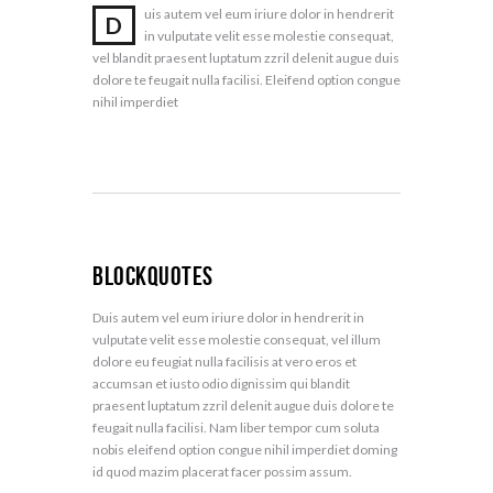
uis autem vel eum iriure dolor in hendrerit
D
in vulputate velit esse molestie consequat,
vel blandit praesent luptatum zzril delenit augue duis
dolore te feugait nulla facilisi. Eleifend option congue
nihil imperdiet
Blockquotes
Duis autem vel eum iriure dolor in hendrerit in
vulputate velit esse molestie consequat, vel illum
dolore eu feugiat nulla facilisis at vero eros et
accumsan et iusto odio dignissim qui blandit
praesent luptatum zzril delenit augue duis dolore te
feugait nulla facilisi. Nam liber tempor cum soluta
nobis eleifend option congue nihil imperdiet doming
id quod mazim placerat facer possim assum.