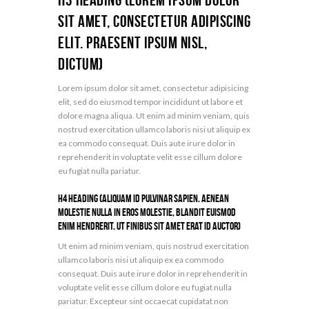
sit amet, consectetur adipiscing
elit. Praesent ipsum nisl,
dictum)
Lorem ipsum dolor sit amet, consectetur adipisicing
elit, sed do eiusmod tempor incididunt ut labore et
dolore magna aliqua. Ut enim ad minim veniam, quis
nostrud exercitation ullamco laboris nisi ut aliquip ex
ea commodo consequat. Duis aute irure dolor in
reprehenderit in voluptate velit esse cillum dolore
eu fugiat nulla pariatur.
H4 Heading (Aliquam id pulvinar sapien. Aenean
molestie nulla in eros molestie, blandit euismod
enim hendrerit. Ut finibus sit amet erat id auctor)
Ut enim ad minim veniam, quis nostrud exercitation
ullamco laboris nisi ut aliquip ex ea commodo
consequat. Duis aute irure dolor in reprehenderit in
voluptate velit esse cillum dolore eu fugiat nulla
pariatur. Excepteur sint occaecat cupidatat non