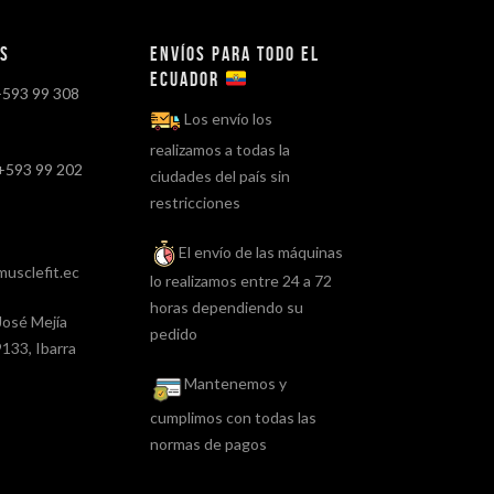
os
Envíos para todo el
ECUADOR
+593 99 308
Los envío los
realizamos a todas la
+593 99 202
ciudades del país sin
restricciones
El envío de las máquinas
usclefit.ec
lo realizamos entre 24 a 72
horas dependiendo su
José Mejía
pedido
133, Ibarra
Mantenemos y
cumplimos con todas las
normas de pagos