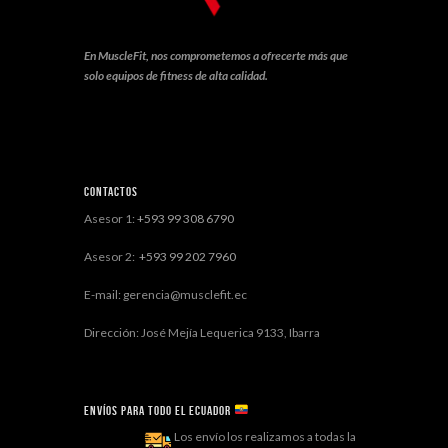
En MuscleFit, nos comprometemos a ofrecerte más que
solo equipos de fitness de alta calidad.
Contactos
Asesor 1:
+593 99 308 6790
Asesor 2:
+593 99 202 7960
E-mail: gerencia@musclefit.ec
Dirección: José Mejía Lequerica 9133, Ibarra
Envíos para todo el ECUADOR
Los envío los realizamos a todas la