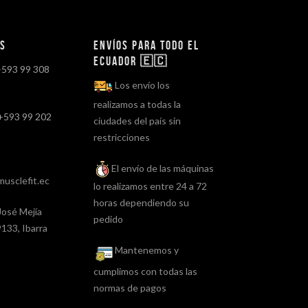
os
Envíos para todo el
ECUADOR 🇪🇨
+593 99 308
Los envío los
realizamos a todas la
+593 99 202
ciudades del país sin
restricciones
El envío de las máquinas
usclefit.ec
lo realizamos entre 24 a 72
horas dependiendo su
José Mejía
pedido
133, Ibarra
Mantenemos y
cumplimos con todas las
normas de pagos