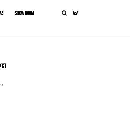
AS
SHOW ROOM
KG)
G)