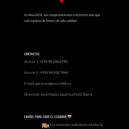
En MuscleFit, nos comprometemos a ofrecerte más que
solo equipos de fitness de alta calidad.
Contactos
Asesor 1:
+593 99 308 6790
Asesor 2:
+593 99 202 7960
E-mail: gerencia@musclefit.ec
Dirección: José Mejía Lequerica 9133, Ibarra
Envíos para todo el ECUADOR
Los envío los realizamos a todas la