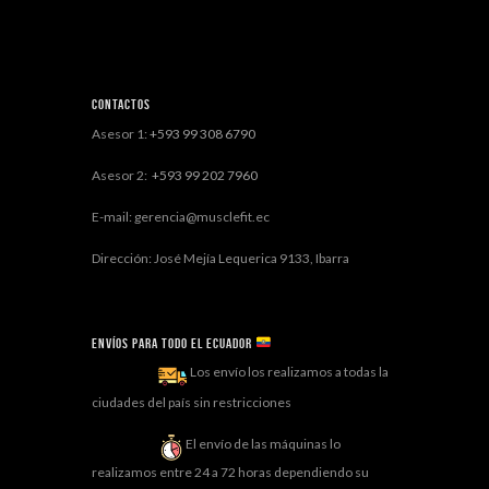
Contactos
Asesor 1:
+593 99 308 6790
Asesor 2:
+593 99 202 7960
E-mail: gerencia@musclefit.ec
Dirección: José Mejía Lequerica 9133, Ibarra
Envíos para todo el ECUADOR
Los envío los realizamos a todas la
ciudades del país sin restricciones
El envío de las máquinas lo
realizamos entre 24 a 72 horas dependiendo su