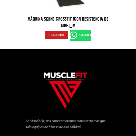
MÁQUINA SKIING CROSSFIT (CON RESISTENCIA DE
AIRE)_M
LEER MÁS
ASESOR 1
En MuscleFit, nos comprometemos a ofrecerte más que
solo equipos de fitness de alta calidad.