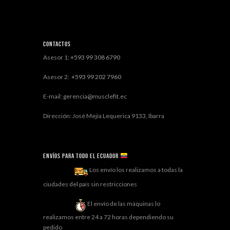
Contactos
Asesor 1:
+593 99 308 6790
Asesor 2:
+593 99 202 7960
E-mail: gerencia@musclefit.ec
Dirección: José Mejía Lequerica 9133, Ibarra
Envíos para todo el ECUADOR
Los envío los realizamos a todas la
ciudades del país sin restricciones
El envío de las máquinas lo
realizamos entre 24 a 72 horas dependiendo su
pedido