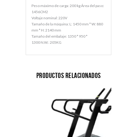
Peso máximo de carga: 200 kg Área del paso:
1456CM2
Voltaje nominal: 220V
Tamaño de la máquina: L: 1450 mm * W: 880
mm * H: 2140 mm
Tamaño del embalaje: 1350 * 950 *
1300 N.W.: 205KG
Productos relacionados