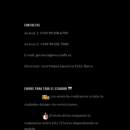
Contactos
Asesor 1:
+593 99 308 6790
Asesor 2:
+593 99 202 7960
E-mail: gerencia@musclefit.ec
Dirección: José Mejía Lequerica 9133, Ibarra
Envíos para todo el ECUADOR
Los envío los realizamos a todas la
ciudades del país sin restricciones
El envío de las máquinas lo
realizamos entre 24 a 72 horas dependiendo su
pedido