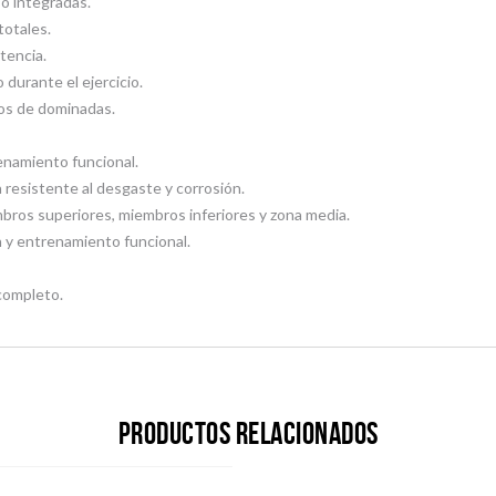
o integradas.
totales.
tencia.
durante el ejercicio.
ios de dominadas.
enamiento funcional.
resistente al desgaste y corrosión.
ros superiores, miembros inferiores y zona media.
n y entrenamiento funcional.
completo.
Productos relacionados