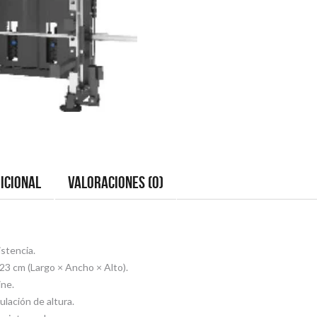
icional
Valoraciones (0)
istencia.
3 cm (Largo × Ancho × Alto).
ine.
lación de altura.