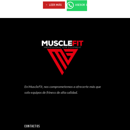
LEER MÁS
ASESOR 1
En MuscleFit, nos comprometemos a ofrecerte más que
solo equipos de fitness de alta calidad.
Contactos