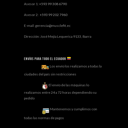
Asesor 1:
+593 99 308 6790
Asesor 2:
+593 99 202 7960
E-mail: gerencia@musclefit.ec
Dirección: José Mejía Lequerica 9133, Ibarra
Envíos para todo el ECUADOR
Los envío los realizamos a todas la
ciudades del país sin restricciones
El envío de las máquinas lo
realizamos entre 24 a 72 horas dependiendo su
pedido
Mantenemos y cumplimos con
todas las normas de pagos