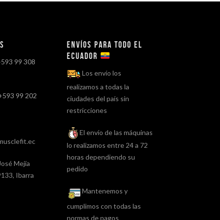
os
Envíos para todo el
ECUADOR
+593 99 308
Los envío los
realizamos a todas la
+593 99 202
ciudades del país sin
restricciones
El envío de las máquinas
usclefit.ec
lo realizamos entre 24 a 72
horas dependiendo su
José Mejía
pedido
133, Ibarra
Mantenemos y
cumplimos con todas las
normas de pagos