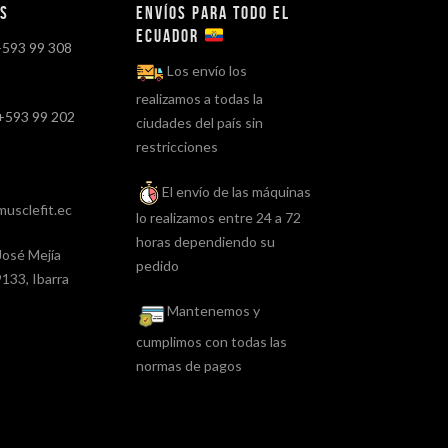
os
Envíos para todo el
ECUADOR
+593 99 308
Los envío los
realizamos a todas la
+593 99 202
ciudades del país sin
restricciones
El envío de las máquinas
usclefit.ec
lo realizamos entre 24 a 72
horas dependiendo su
José Mejía
pedido
133, Ibarra
Mantenemos y
cumplimos con todas las
normas de pagos