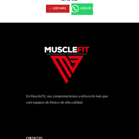
LEER MÁS
ASESOR 1
En MuscleFit, nos comprometemos a ofrecerte más que
solo equipos de fitness de alta calidad.
Contactos