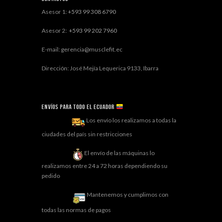
Asesor 1:
+593 99 308 6790
Asesor 2:
+593 99 202 7960
E-mail: gerencia@musclefit.ec
Dirección: José Mejía Lequerica 9133, Ibarra
Envíos para todo el ECUADOR
Los envío los realizamos a todas la
ciudades del país sin restricciones
El envío de las máquinas lo
realizamos entre 24 a 72 horas dependiendo su
pedido
Mantenemos y cumplimos con
todas las normas de pagos