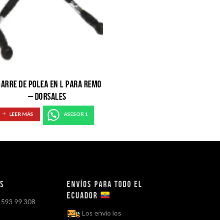
ARRE DE POLEA EN L PARA REMO
– DORSALES
LEER MÁS
ASESOR 1
os
Envíos para todo el
ECUADOR
+593 99 308
Los envío los