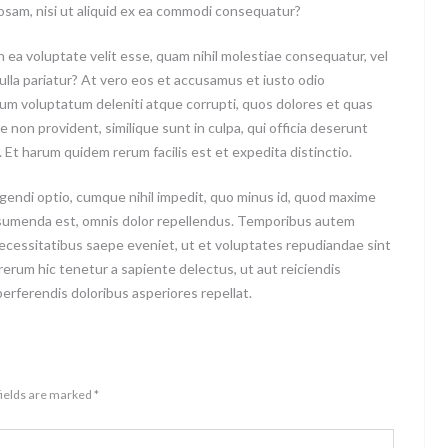
iosam, nisi ut aliquid ex ea commodi consequatur?
n ea voluptate velit esse, quam nihil molestiae consequatur, vel
ulla pariatur? At vero eos et accusamus et iusto odio
ium voluptatum deleniti atque corrupti, quos dolores et quas
e non provident, similique sunt in culpa, qui officia deserunt
. Et harum quidem rerum facilis est et expedita distinctio.
gendi optio, cumque nihil impedit, quo minus id, quod maxime
ssumenda est, omnis dolor repellendus. Temporibus autem
necessitatibus saepe eveniet, ut et voluptates repudiandae sint
erum hic tenetur a sapiente delectus, ut aut reiciendis
erferendis doloribus asperiores repellat.
fields are marked *