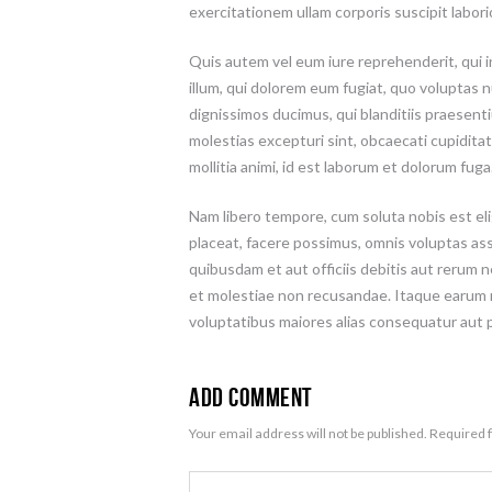
exercitationem ullam corporis suscipit labor
Quis autem vel eum iure reprehenderit, qui i
illum, qui dolorem eum fugiat, quo voluptas n
dignissimos ducimus, qui blanditiis praesent
molestias excepturi sint, obcaecati cupiditat
mollitia animi, id est laborum et dolorum fuga
Nam libero tempore, cum soluta nobis est eli
placeat, facere possimus, omnis voluptas a
quibusdam et aut officiis debitis aut rerum 
et molestiae non recusandae. Itaque earum r
voluptatibus maiores alias consequatur aut p
Add Comment
Your email address will not be published. Required 