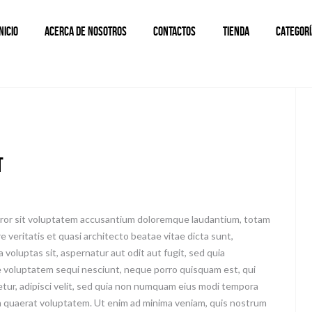
INICIO
ACERCA DE NOSOTROS
CONTACTOS
TIENDA
CATEGORÍ
t
error sit voluptatem accusantium doloremque laudantium, totam
e veritatis et quasi architecto beatae vitae dicta sunt,
voluptas sit, aspernatur aut odit aut fugit, sed quia
e voluptatem sequi nesciunt, neque porro quisquam est, qui
etur, adipisci velit, sed quia non numquam eius modi tempora
m quaerat voluptatem. Ut enim ad minima veniam, quis nostrum