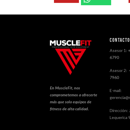
Contact
Asesor 1:
6790
Asesor 2:
7960
En MuscleFit, nos
E-mail:
comprometemos a ofrecerte
gerencia@m
más que solo equipos de
fitness de alta calidad.
Dirección: 
Lequerica 9