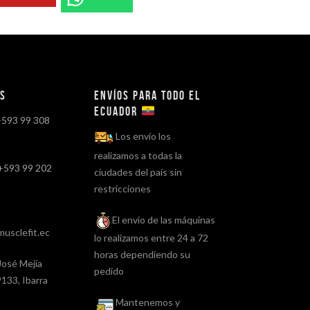
os
Envíos para todo el
ECUADOR
+593 99 308
Los envío los
realizamos a todas la
+593 99 202
ciudades del país sin
restricciones
El envío de las máquinas
usclefit.ec
lo realizamos entre 24 a 72
horas dependiendo su
José Mejía
pedido
133, Ibarra
Mantenemos y