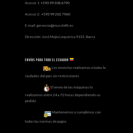
Asesor 1:
+593 99 308 6790
Asesor 2:
+593 99 202 7960
E-mail: gerencia@musclefit.ec
Dirección: José Mejía Lequerica 9133, Ibarra
Envíos para todo el ECUADOR
Los envío los realizamos a todas la
ciudades del país sin restricciones
El envío de las máquinas lo
realizamos entre 24 a 72 horas dependiendo su
pedido
Mantenemos y cumplimos con
todas las normas de pagos