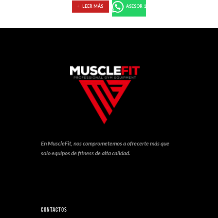
LEER MÁS
ASESOR 1
En MuscleFit, nos comprometemos a ofrecerte más que
solo equipos de fitness de alta calidad.
Contactos