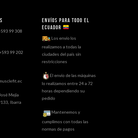
os
Envíos para todo el
ECUADOR
+593 99 308
Los envío los
realizamos a todas la
+593 99 202
ciudades del país sin
restricciones
El envío de las máquinas
usclefit.ec
lo realizamos entre 24 a 72
horas dependiendo su
José Mejía
pedido
133, Ibarra
Mantenemos y
cumplimos con todas las
normas de pagos