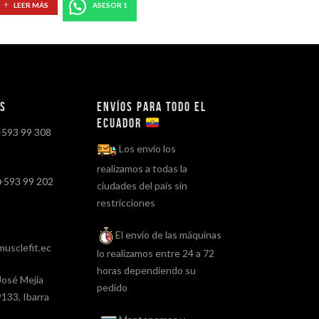
LEER MÁS
ASESOR 1
os
Envíos para todo el
ECUADOR
+593 99 308
Los envío los
realizamos a todas la
+593 99 202
ciudades del país sin
restricciones
El envío de las máquinas
usclefit.ec
lo realizamos entre 24 a 72
horas dependiendo su
José Mejía
pedido
133, Ibarra