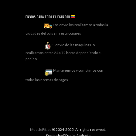
Envíos para todo el ECUADOR
Los envío los realizamos a todas la
ciudades del país sin restricciones
El envío de las máquinas lo
realizamos entre 24 a 72 horas dependiendo su
pedido
Mantenemos y cumplimos con
todas las normas de pagos
MuscleFit.ec
® 2024-2025. All rights reserved.
Desing by ©Daniel Andrade